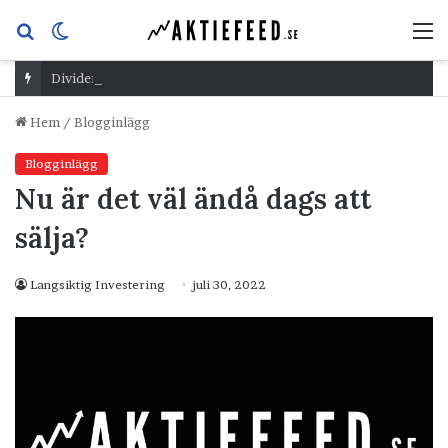
Sök
Switch
M
efter
skin
Dividend Overshoot Day
Hem
/
Blogginlägg
Blogginlägg
Nu är det väl ändå dags att
sälja?
Langsiktig Investering
juli 30, 2022