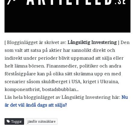
[ Blogginlägget är skrivet av:
Långsiktig Investering
] Den
som valt att satsa på aktier har sannolikt direkt och
indirekt under perioder blivit uppmanad att sälja eller
helt lämna börsen. Finansmedier, politiker och andra
förståsigpåare kan på olika sätt skrämma upp en med
scenarier såsom skuldberget i USA, kriget i Ukraina,
komponentbrist, bostadsbubblan…
Läs hela blogginlägget av Långsiktig Investering här:
Nu
är det väl ändå dags att sälja?
Taggar
jämför nätmäklare