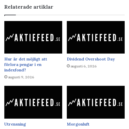
Relaterade artiklar
Hur är det möjligt att
Dividend Overshoot Day
förlora pengar i en
augusti 6, 2026
indexfond?
augusti 9, 2026
Utrensning
Morgonluft