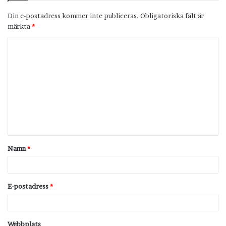
Din e-postadress kommer inte publiceras.
Obligatoriska fält är
märkta
*
K
o
m
m
e
n
t
Namn
*
a
r
*
E-postadress
*
Webbplats