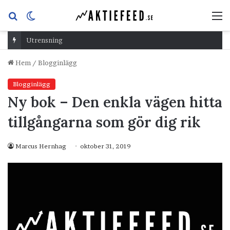
Sök
Switch
M
efter
skin
Utrensning
Hem
/
Blogginlägg
Blogginlägg
Ny bok – Den enkla vägen hitta
tillgångarna som gör dig rik
Marcus Hernhag
oktober 31, 2019