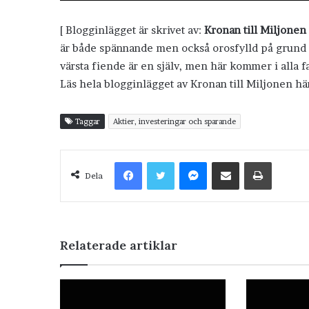
[ Blogginlägget är skrivet av:
Kronan till Miljonen
är både spännande men också orosfylld på grund a
värsta fiende är en själv, men här kommer i alla fal
Läs hela blogginlägget av Kronan till Miljonen hä
Taggar
Aktier, investeringar och sparande
Facebook
Twitter
Messenger
Dela via e-post
Skriv ut
Dela
Relaterade artiklar