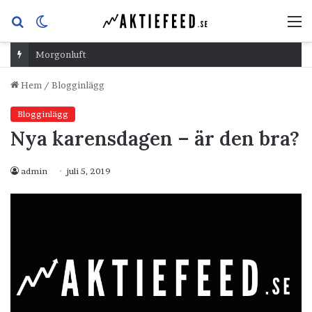
Sök
Switch
M
efter
skin
Morgonluft
Hem
/
Blogginlägg
Blogginlägg
Nya karensdagen – är den bra?
admin
juli 5, 2019