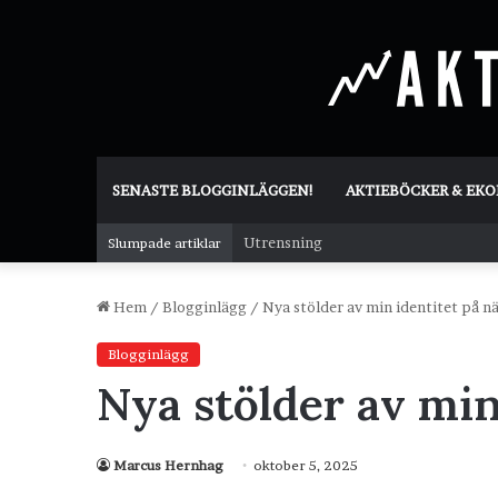
SENASTE BLOGGINLÄGGEN!
AKTIEBÖCKER & EK
Utrensning
Slumpade artiklar
Hem
/
Blogginlägg
/
Nya stölder av min identitet på n
Blogginlägg
Nya stölder av min
Marcus Hernhag
oktober 5, 2025