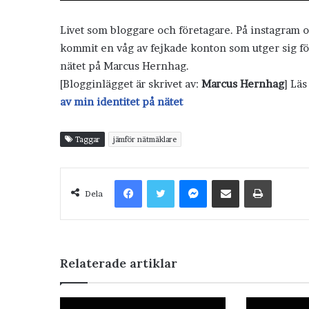
Livet som bloggare och företagare. På instagram 
kommit en våg av fejkade konton som utger sig för 
nätet på Marcus Hernhag.
[Blogginlägget är skrivet av:
Marcus Hernhag
] Lä
av min identitet på nätet
Taggar
jämför nätmäklare
Facebook
Twitter
Messenger
Dela via e-post
Skriv ut
Dela
Relaterade artiklar