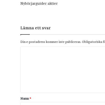
Nybörjarguider aktier
Lämna ett svar
Din e-postadress kommer inte publiceras.
Obligatoriska f
K
o
m
m
e
n
t
Namn
*
a