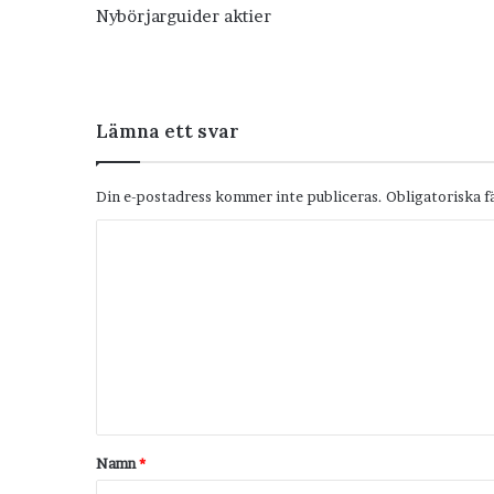
Nybörjarguider aktier
Lämna ett svar
Din e-postadress kommer inte publiceras.
Obligatoriska f
K
o
m
m
e
n
t
Namn
*
a