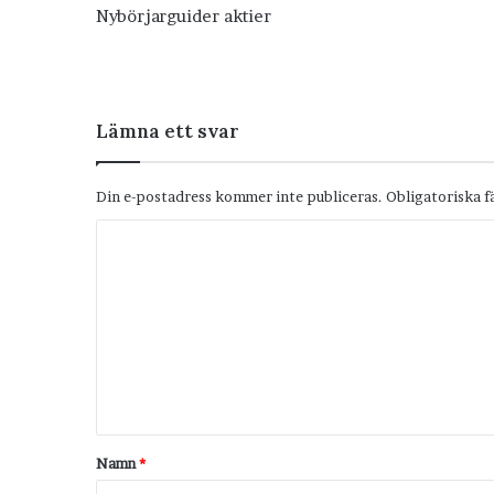
Nybörjarguider aktier
Lämna ett svar
Din e-postadress kommer inte publiceras.
Obligatoriska f
K
o
m
m
e
n
t
Namn
*
a