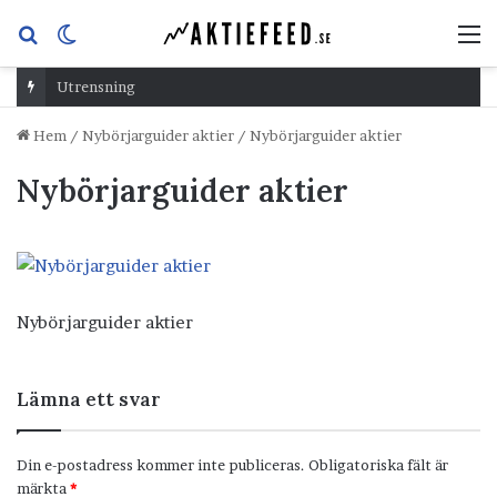
Sök
Switch
M
efter
skin
Utrensning
Hem
/
Nybörjarguider aktier
/
Nybörjarguider aktier
Nybörjarguider aktier
Nybörjarguider aktier
Lämna ett svar
Din e-postadress kommer inte publiceras.
Obligatoriska fält är
märkta
*