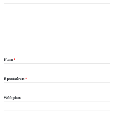
K
o
m
m
e
n
t
Namn
*
a
r
*
E-postadress
*
Webbplats