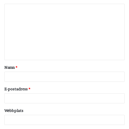
K
o
m
m
e
n
t
Namn
*
a
r
*
E-postadress
*
Webbplats