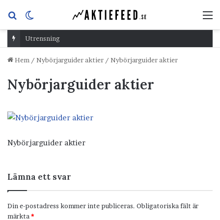
Sök
Switch
M
efter
skin
Utrensning
Hem
/
Nybörjarguider aktier
/
Nybörjarguider aktier
Nybörjarguider aktier
Nybörjarguider aktier
Lämna ett svar
Din e-postadress kommer inte publiceras.
Obligatoriska fält är
märkta
*