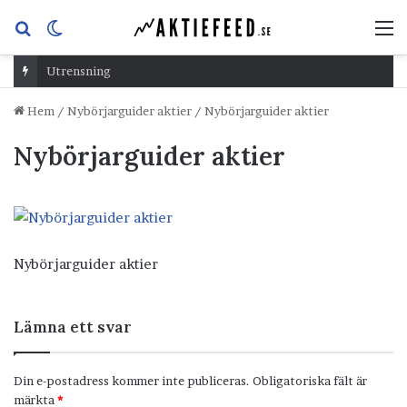
Sök
Switch
M
efter
skin
Utrensning
Hem
/
Nybörjarguider aktier
/
Nybörjarguider aktier
Nybörjarguider aktier
Nybörjarguider aktier
Lämna ett svar
Din e-postadress kommer inte publiceras.
Obligatoriska fält är
märkta
*