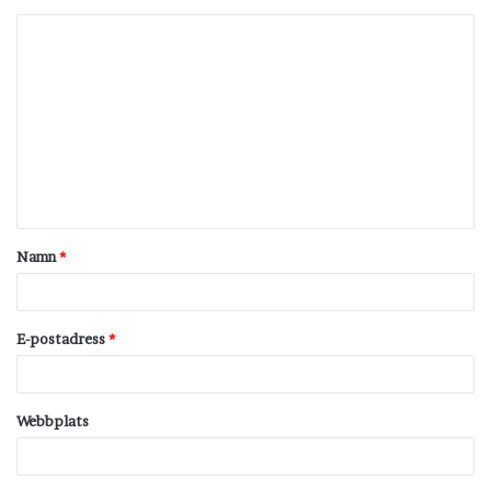
K
o
m
m
e
n
t
Namn
*
a
r
*
E-postadress
*
Webbplats