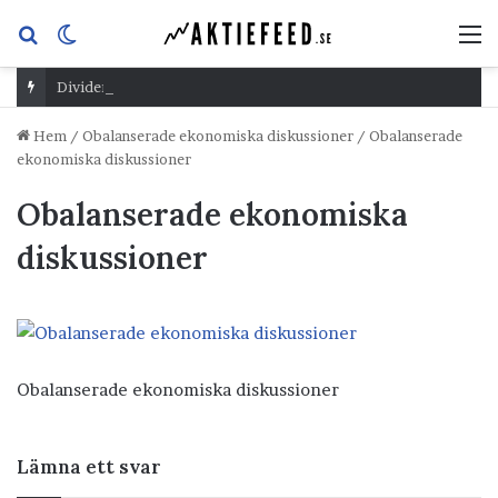
Sök
Switch
M
efter
skin
Dividend Overshoot Day
Hem
/
Obalanserade ekonomiska diskussioner
/
Obalanserade
ekonomiska diskussioner
Obalanserade ekonomiska
diskussioner
Obalanserade ekonomiska diskussioner
Lämna ett svar