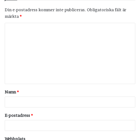
Din e-postadress kommer inte publiceras.
Obligatoriska fält är
märkta
*
K
o
m
m
e
n
t
Namn
*
a
r
*
E-postadress
*
Webbplats