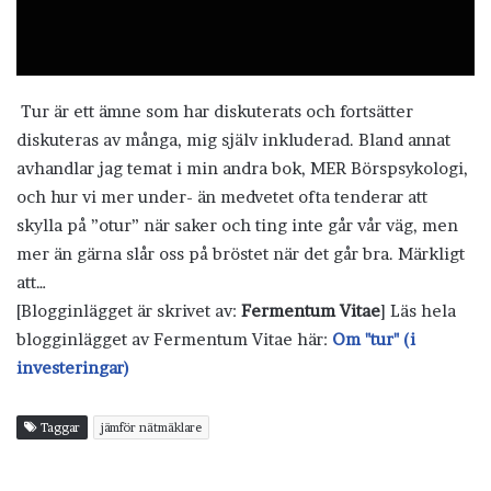
Tur är ett ämne som har diskuterats och fortsätter
diskuteras av många, mig själv inkluderad. Bland annat
avhandlar jag temat i min andra bok, MER Börspsykologi,
och hur vi mer under- än medvetet ofta tenderar att
skylla på ”otur” när saker och ting inte går vår väg, men
mer än gärna slår oss på bröstet när det går bra. Märkligt
att…
[Blogginlägget är skrivet av:
Fermentum Vitae
] Läs hela
blogginlägget av Fermentum Vitae här:
Om "tur" (i
investeringar)
Taggar
jämför nätmäklare