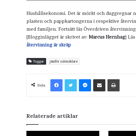
Hushållsekonomi. Det är mörkt och duggregnar när
plasten och pappkartongerna i respektive återvi
med familjen. Fortsätt läs Överdriven återvinnin
[Blogginlägget är skrivet av:
Marcus Hernhag
] Lä
återvinning är skräp
Taggar
jämför nätmäklare
Facebook
Twitter
Messenger
Dela via e-post
Skriv ut
Dela
Relaterade artiklar