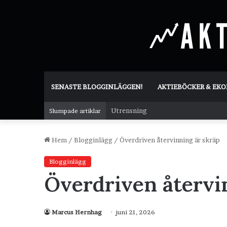
SENASTE BLOGGINLÄGGEN!
AKTIEBÖCKER & EK
Utrensning
Slumpade artiklar
Hem
/
Blogginlägg
/
Överdriven återvinning är skräp
Blogginlägg
Överdriven återvi
Marcus Hernhag
juni 21, 2026