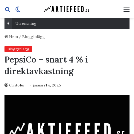
Sök
Switch
M
efter
skin
Utrensning
Hem
/
Blogginlägg
Blogginlägg
PepsiCo – snart 4 % i
direktavkastning
Cristofer
januari 14, 2025