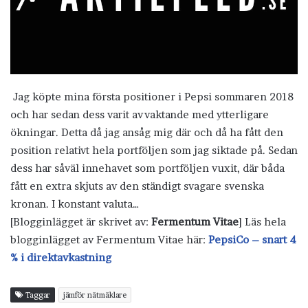
Jag köpte mina första positioner i Pepsi sommaren 2018
och har sedan dess varit avvaktande med ytterligare
ökningar. Detta då jag ansåg mig där och då ha fått den
position relativt hela portföljen som jag siktade på. Sedan
dess har såväl innehavet som portföljen vuxit, där båda
fått en extra skjuts av den ständigt svagare svenska
kronan. I konstant valuta…
[Blogginlägget är skrivet av:
Fermentum Vitae
] Läs hela
blogginlägget av Fermentum Vitae här:
PepsiCo – snart 4
% i direktavkastning
Taggar
jämför nätmäklare