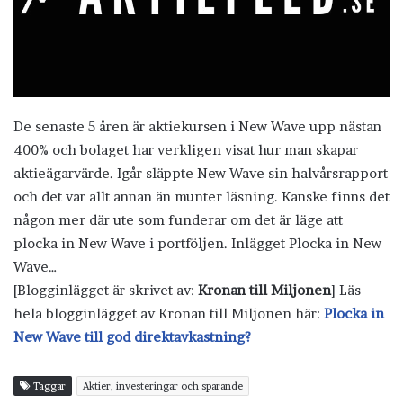
De senaste 5 åren är aktiekursen i New Wave upp nästan
400% och bolaget har verkligen visat hur man skapar
aktieägarvärde. Igår släppte New Wave sin halvårsrapport
och det var allt annan än munter läsning. Kanske finns det
någon mer där ute som funderar om det är läge att
plocka in New Wave i portföljen. Inlägget Plocka in New
Wave…
[Blogginlägget är skrivet av:
Kronan till Miljonen
] Läs
hela blogginlägget av Kronan till Miljonen här:
Plocka in
New Wave till god direktavkastning?
Taggar
Aktier, investeringar och sparande