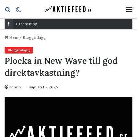
Sök
Switch
M
efter
skin
Utrensning
Hem
/
Blogginlägg
Blogginlägg
Plocka in New Wave till god
direktavkastning?
admin
augusti 15, 2025