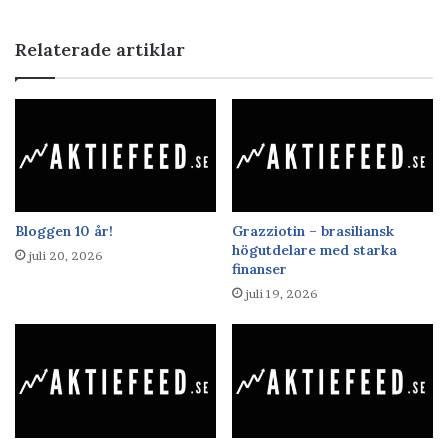
Relaterade artiklar
Bloggen 10 år!
Grazziotin – brasiliansk
högutdelare med starka
juli 20, 2026
finanser
juli 19, 2026