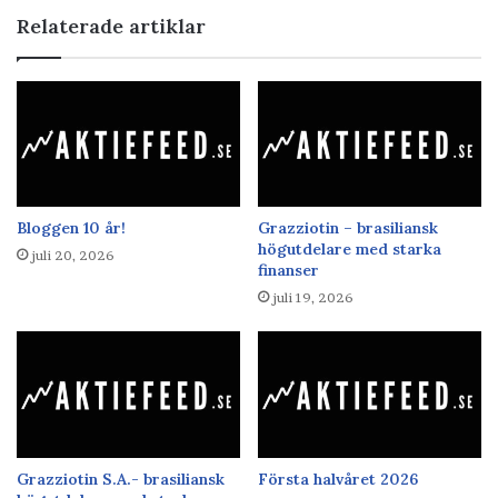
Relaterade artiklar
Bloggen 10 år!
Grazziotin – brasiliansk
högutdelare med starka
juli 20, 2026
finanser
juli 19, 2026
Grazziotin S.A.- brasiliansk
Första halvåret 2026