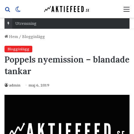
Sök
Switch
M
efter
skin
Utrensning
Hem
/
Blogginlägg
Blogginlägg
Poppels nyemission – blandade
tankar
admin
maj 6, 2019