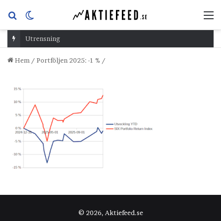
Sök
Switch
M
efter
skin
Utrensning
Hem
/
Portföljen 2025: -1 %
/
© 2026, Aktiefeed.se