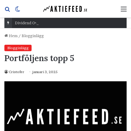
Sök
Switch
M
efter
skin
Dividend Overshoot Day
Hem
/
Blogginlägg
Blogginlägg
Portföljens topp 5
Cristofer
januari 3, 2025