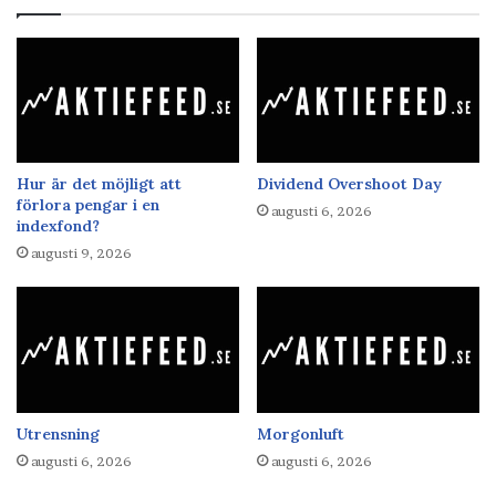
Hur är det möjligt att
Dividend Overshoot Day
förlora pengar i en
augusti 6, 2026
indexfond?
augusti 9, 2026
Utrensning
Morgonluft
augusti 6, 2026
augusti 6, 2026