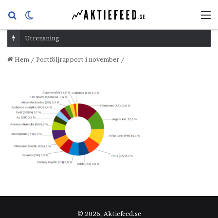
Sök
Switch
M
efter
skin
Utrensning
Hem
/
Portföljrapport i november
/
© 2026, Aktiefeed.se