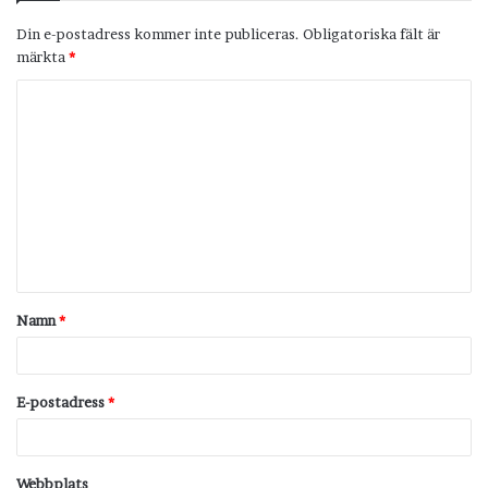
Din e-postadress kommer inte publiceras.
Obligatoriska fält är
märkta
*
K
o
m
m
e
n
t
Namn
*
a
r
*
E-postadress
*
Webbplats