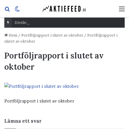
Sök
Switch
M
efter
skin
Dividend Overshoot Day
Hem
/
Portföljrapport i slutet av oktober
/
Portföljrapport i
slutet av oktober
Portföljrapport i slutet av
oktober
Portföljrapport i slutet av oktober
Lämna ett svar