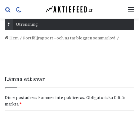
Sök
Switch
M
efter
skin
Utrensning
Hem
/
Portföljrapport - och nu tar bloggen sommarlov!
/
Lämna ett svar
Din e-postadress kommer inte publiceras.
Obligatoriska fält är
märkta
*
K
o
m