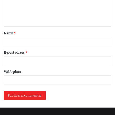
m
e
n
t
Namn
*
a
r
*
E-postadress
*
Webbplats