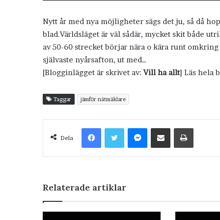
Nytt år med nya möjligheter sägs det ju, så då hopp
blad.Världsläget är väl sådär, mycket skit både ut
av 50-60 strecket börjar nära o kära runt omkring bl
självaste nyårsafton, ut med…
[Blogginlägget är skrivet av:
Vill ha allt
] Läs hela 
Taggar
jämför nätmäklare
Facebook
Twitter
Messenger
Dela via e-post
Skriv ut
Dela
Relaterade artiklar