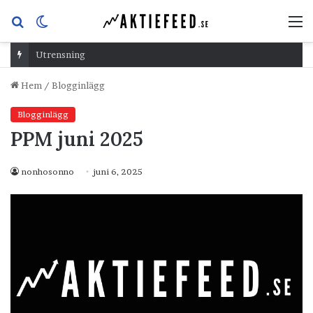
Sök
Switch
M
efter
skin
Utrensning
Hem
/
Blogginlägg
Blogginlägg
PPM juni 2025
nonhosonno
juni 6, 2025