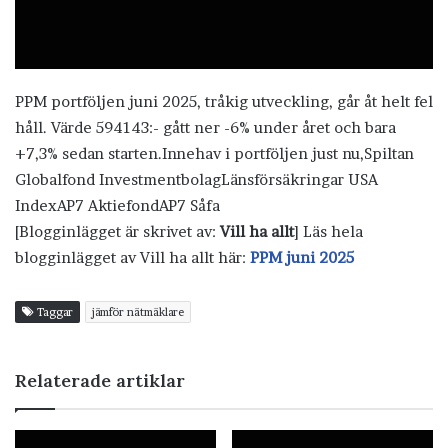
PPM portföljen juni 2025, tråkig utveckling, går åt helt fel
håll. Värde 594143:- gått ner -6% under året och bara
+7,3% sedan starten.Innehav i portföljen just nu,Spiltan
Globalfond InvestmentbolagLänsförsäkringar USA
IndexAP7 AktiefondAP7 Såfa
[Blogginlägget är skrivet av:
Vill ha allt
] Läs hela
blogginlägget av Vill ha allt här:
PPM juni 2025
Taggar
jämför nätmäklare
Relaterade artiklar