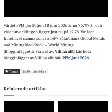
Värdet PPM portföljen 18 juni 2026 är nu 767970:- och
värdeutvecklingen ligger just nu på 12,7% för året.
Innehavet samma som sist.AP7 SåfaAllianz Global Metals
and MiningBlackRock – World Mining
[Blogginlägget är skrivet av:
Vill ha allt
] Läs hela
blogginlägget av Vill ha allt här:
PPM juni 2026
Taggar
jämför nätmäklare
Relaterade artiklar