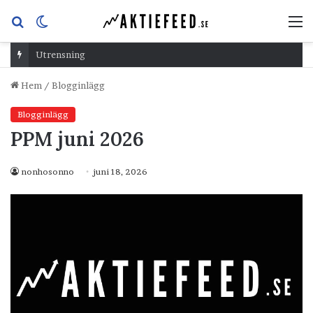
Sök
Switch
M
efter
skin
Utrensning
Hem
/
Blogginlägg
Blogginlägg
PPM juni 2026
nonhosonno
juni 18, 2026