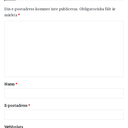
Din e-postadress kommer inte publiceras.
Obligatoriska fält är
märkta
*
K
o
m
m
e
n
t
Namn
*
a
r
*
E-postadress
*
Webbplats