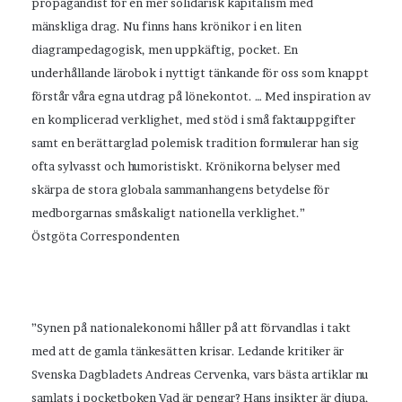
propagandist för en mer solidarisk kapitalism med
mänskliga drag. Nu finns hans krönikor i en liten
diagrampedagogisk, men uppkäftig, pocket. En
underhållande lärobok i nyttigt tänkande för oss som knappt
förstår våra egna utdrag på lönekontot. … Med inspiration av
en komplicerad verklighet, med stöd i små faktauppgifter
samt en berättarglad polemisk tradition formulerar han sig
ofta sylvasst och humoristiskt. Krönikorna belyser med
skärpa de stora globala sammanhangens betydelse för
medborgarnas småskaligt nationella verklighet.”
Östgöta Correspondenten
”Synen på nationalekonomi håller på att förvandlas i takt
med att de gamla tänkesätten krisar. Ledande kritiker är
Svenska Dagbladets Andreas Cervenka, vars bästa artiklar nu
samlats i pocketboken Vad är pengar? Hans insikter är djupa,