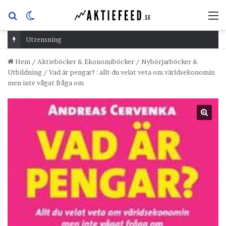
Sök
Switch
M
efter
skin
Utrensning
Hem
/
Aktieböcker & Ekonomiböcker
/
Nybörjarböcker &
Utbildning
/
Vad är pengar? : allt du velat veta om världsekonomin
men inte vågat fråga om