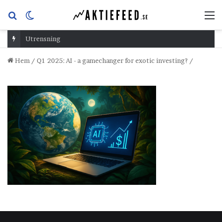
Sök
Switch
M
efter
skin
Utrensning
Hem
/
Q1 2025: AI - a gamechanger for exotic investing?
/