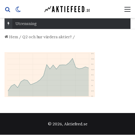
Sök
Switch
M
efter
skin
Utrensning
Hem
/
Q2 och hur värdera aktier?
/
© 2026, Aktiefeed.se