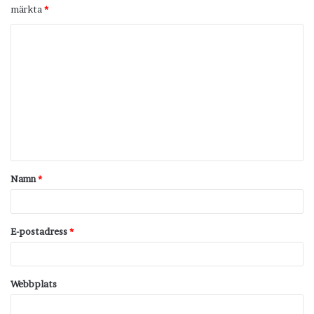
märkta
*
K
o
m
m
e
n
t
Namn
*
a
r
*
E-postadress
*
Webbplats