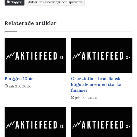
Taggar
Aktier, investeringar och sparande
Relaterade artiklar
Bloggen 10 år!
Grazziotin – brasiliansk
högutdelare med starka
juli 20, 2026
finanser
juli 19, 2026