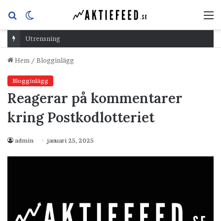
Sök
Switch
M
efter
skin
Utrensning
Hem
/
Blogginlägg
Blogginlägg
Reagerar på kommentarer
kring Postkodlotteriet
admin
januari 25, 2025