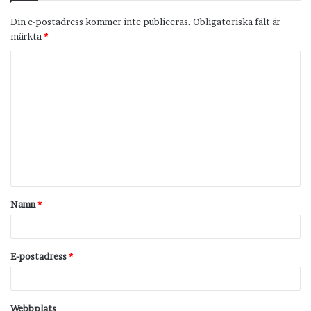
Din e-postadress kommer inte publiceras.
Obligatoriska fält är
märkta
*
K
o
m
m
e
n
t
Namn
*
a
r
*
E-postadress
*
Webbplats