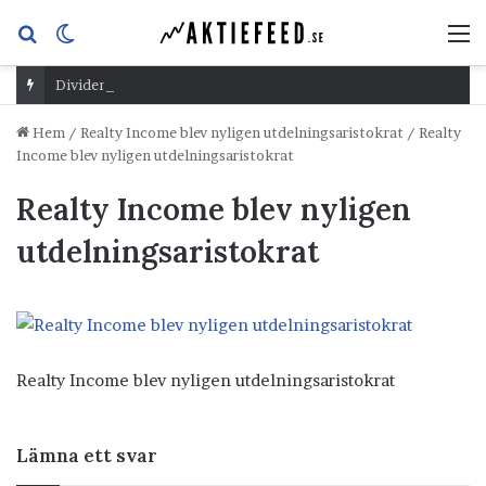
Sök
Switch
M
efter
skin
Dividend Overshoot Day
Hem
/
Realty Income blev nyligen utdelningsaristokrat
/
Realty
Income blev nyligen utdelningsaristokrat
Realty Income blev nyligen
utdelningsaristokrat
Realty Income blev nyligen utdelningsaristokrat
Lämna ett svar