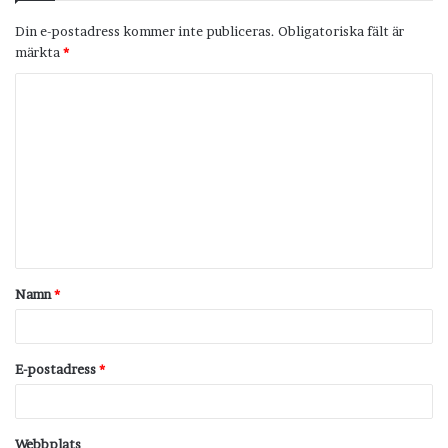
Din e-postadress kommer inte publiceras.
Obligatoriska fält är
märkta
*
K
o
m
m
e
n
t
Namn
*
a
r
*
E-postadress
*
Webbplats