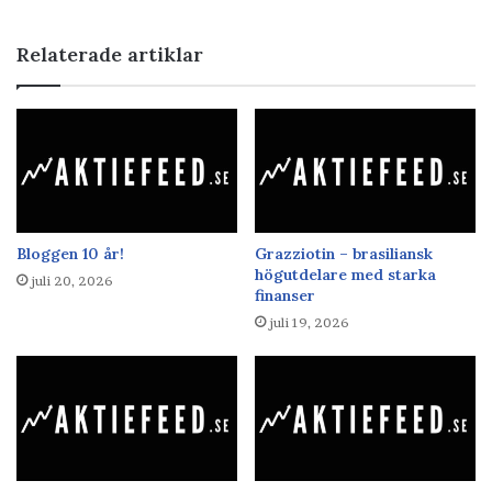
Relaterade artiklar
Bloggen 10 år!
Grazziotin – brasiliansk
högutdelare med starka
juli 20, 2026
finanser
juli 19, 2026