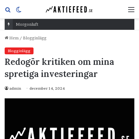
Sök
Switch
M
efter
skin
Morgonluft
Hem
/
Blogginlägg
Blogginlägg
Redogör kritiken om mina
spretiga investeringar
admin
december 14, 2024