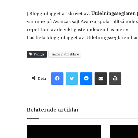
[ Blogginlägget är skrivet av:
Utdelningsseglaren
]
var inne på Avanzas sajt.Avanza spolar alltså inde
repetition av de viktigaste indexen.Läs mer »
Läs hela blogginlägget av Utdelningsseglaren hä
Taggar
jämför nätmäklare
Facebook
Twitter
Messenger
Dela via e-post
Skriv ut
Dela
Relaterade artiklar