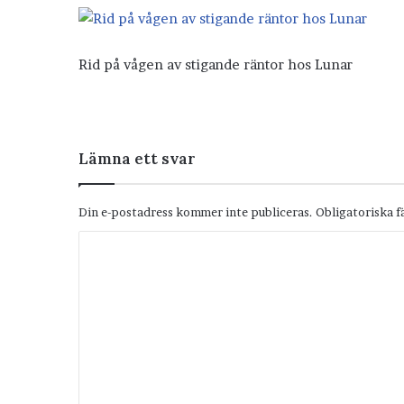
Rid på vågen av stigande räntor hos Lunar
Lämna ett svar
Din e-postadress kommer inte publiceras.
Obligatoriska f
K
o
m
m
e
n