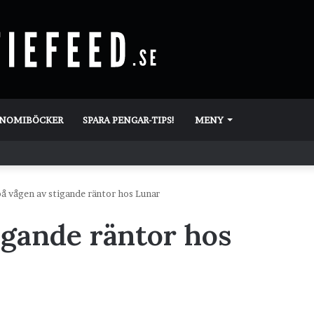
ONOMIBÖCKER
SPARA PENGAR-TIPS!
MENY
på vågen av stigande räntor hos Lunar
igande räntor hos