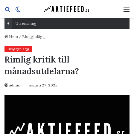
Sök
Switch
M
efter
skin
Utrensning
Hem
/
Blogginlägg
Blogginlägg
Rimlig kritik till
månadsutdelarna?
admin
augusti 27, 2025