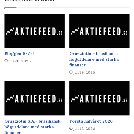
Bloggen 10 år!
Grazziotin – brasiliansk
högutdelare med starka
juli 20, 2026
finanser
juli 19, 2026
Grazziotin S.A.- brasiliansk
Första halvåret 2026
högutdelare med starka
juli 12, 2026
finanser