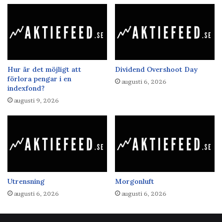
Hur är det möjligt att
Dividend Overshoot Day
förlora pengar i en
augusti 6, 2026
indexfond?
augusti 9, 2026
Utrensning
Morgonluft
augusti 6, 2026
augusti 6, 2026