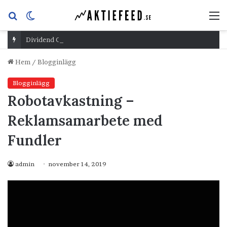
Sök
Switch
M
efter
skin
Dividend Overshoot Day
Hem
/
Blogginlägg
Blogginlägg
Robotavkastning –
Reklamsamarbete med
Fundler
admin
november 14, 2019