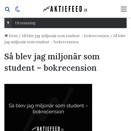
Sök
Switch
M
efter
skin
Utrensning
Hem
/
Så blev jag miljonär som student – bokrecension
/
Så blev
jag miljonär som student – bokrecension
Så blev jag miljonär som
student – bokrecension