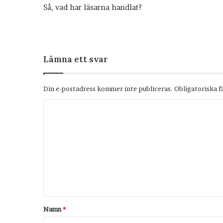
Så, vad har läsarna handlat?
Lämna ett svar
Din e-postadress kommer inte publiceras.
Obligatoriska f
K
o
m
m
e
n
t
Namn
*
a