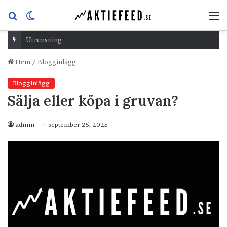
Sök
Switch
M
efter
skin
Utrensning
Hem
/
Blogginlägg
Blogginlägg
Sälja eller köpa i gruvan?
admin
september 25, 2025