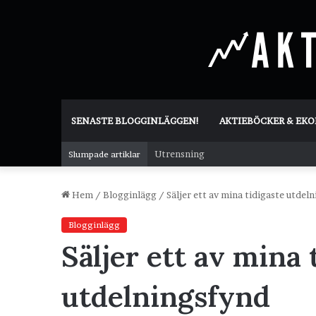
SENASTE BLOGGINLÄGGEN!
AKTIEBÖCKER & EK
Utrensning
Slumpade artiklar
Hem
/
Blogginlägg
/
Säljer ett av mina tidigaste utdel
Blogginlägg
Säljer ett av mina 
utdelningsfynd