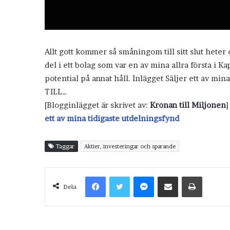
Allt gott kommer så småningom till sitt slut heter d
del i ett bolag som var en av mina allra första i Ka
potential på annat håll. Inlägget Säljer ett av m
TILL…
[Blogginlägget är skrivet av:
Kronan till Miljonen
]
ett av mina tidigaste utdelningsfynd
Taggar
Aktier, investeringar och sparande
Facebook
Twitter
Messenger
Dela via e-post
Skriv ut
Dela