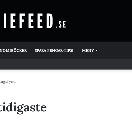
ONOMIBÖCKER
SPARA PENGAR-TIPS!
MENY
ningsfynd
tidigaste