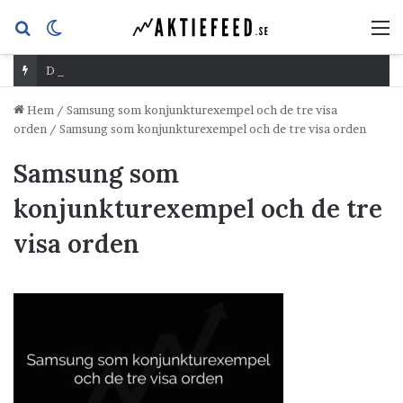
Sök
Switch
M
efter
skin
Dividend Overshoot Day
Hem
/
Samsung som konjunkturexempel och de tre visa
orden
/
Samsung som konjunkturexempel och de tre visa orden
Samsung som
konjunkturexempel och de tre
visa orden