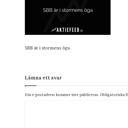
SBB är i stormens öga
Lämna ett svar
Din e-postadress kommer inte publiceras.
Obligatoriska f
K
o
m