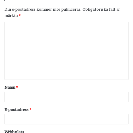
Din e-postadress kommer inte publiceras.
Obligatoriska fält är
märkta
*
K
o
m
m
e
n
t
Namn
*
a
r
*
E-postadress
*
Webbplats