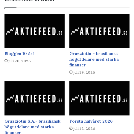
Bloggen 10 år!
Grazziotin – brasiliansk
högutdelare med starka
juli 20, 2026
finanser
juli 19, 2026
Grazziotin S.A.- brasiliansk
Första halvåret 2026
högutdelare med starka
juli 12, 2026
finanser