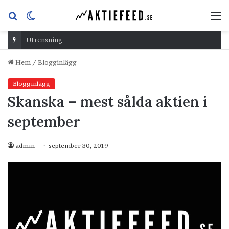
Sök
Switch
M
efter
skin
Utrensning
Hem
/
Blogginlägg
Blogginlägg
Skanska – mest sålda aktien i
september
admin
september 30, 2019