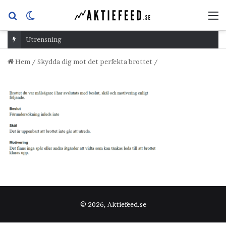
Sök
Switch
M
efter
skin
Utrensning
Hem
/
Skydda dig mot det perfekta brottet
/
© 2026, Aktiefeed.se