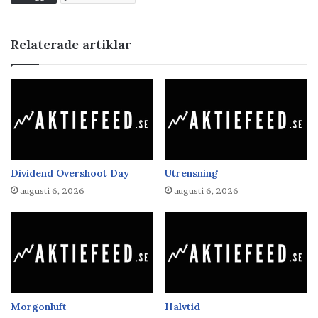
Relaterade artiklar
Dividend Overshoot Day
Utrensning
augusti 6, 2026
augusti 6, 2026
Morgonluft
Halvtid