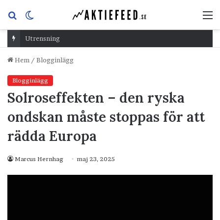
Sök
Switch
M
efter
skin
Utrensning
Hem
/
Blogginlägg
Blogginlägg
Solroseffekten – den ryska
ondskan måste stoppas för att
rädda Europa
Marcus Hernhag
maj 23, 2025