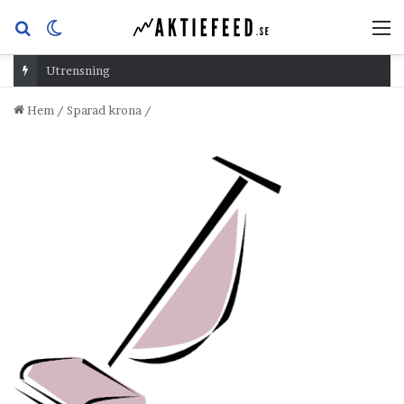
Sök
Switch
M
efter
skin
Utrensning
Hem
/
Sparad krona
/